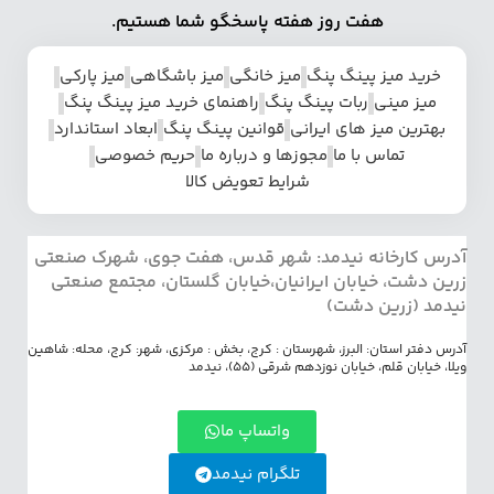
هفت روز هفته پاسخگو شما هستیم.
خرید میز پینگ پنگ
میز خانگی
میز باشگاهی
میز پارکی
میز مینی
ربات پینگ پنگ
راهنمای خرید میز پینگ پنگ
بهترین میز های ایرانی
قوانین پینگ پنگ
ابعاد استاندارد
تماس با ما
مجوزها و درباره ما
حریم خصوصی
شرایط تعویض کالا
آدرس کارخانه نیدمد: شهر قدس، هفت جوی، شهرک صنعتی
زرین دشت، خیابان ایرانیان،خیابان گلستان، مجتمع صنعتی
نیدمد (زرین دشت)
آدرس دفتر استان: البرز، شهرستان : کرج، بخش : مرکزی، شهر: کرج، محله: شاهین
ویلا، خیابان قلم، خیابان نوزدهم شرقی (55)، نیدمد
واتساپ ما
تلگرام نیدمد