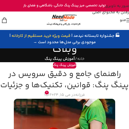
خرید مستقیم میز پینگ پنگ از تولیدی نیدمد
عبور به ناوبری
تولید تخصصی
میز پینگ پنگ خانگی
، باشگاهی و
فضای باز
رفتن به محتوای اصلی
منو
🏭 جشنواره تابستانه نیدمد |
قیمت ویژه خرید مستقیم از کارخانه
|
موجودی برخی مدل‌ها محدود است →
وبلاگ
خانه
/
آموزش پینگ پنگ
آموزش پینگ پنگ
راهنمای جامع و دقیق سرویس در
پینگ پنگ: قوانین، تکنیک‌ها و جزئیات
0
فرزانه
در می 15, 2024