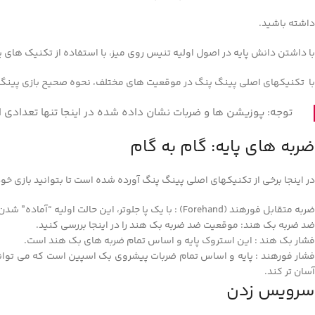
داشته باشید.
با داشتن دانش پایه در اصول اولیه تنیس روی میز، با استفاده از تکنیک های پی
با تکنیکهای اصلی پینگ پنگ در موقعیت های مختلف، نحوه صحیح بازی پینگ پ
توجه: پوزیشن‌ ها و ضربات نشان‌ داده‌ شده در اینجا تنها تعدادی ا
ضربه های پایه: گام به گام
در اینجا برخی از تکنیکهای اصلی پینگ پنگ آورده شده است تا بتوانید بازی خود
ضربه متقابل فورهند (Forehand) : با یک پا جلوتر، این حالت اولیه “آماده” شدن است.
ضد ضربه بک هند: موقعیت ضد ضربه بک هند را در اینجا بررسی کنید.
فشار بک هند : این استروک پایه و اساس تمام ضربه های بک هند است.
فشار فورهند : پایه و اساس تمام ضربات پیشروی بک اسپین است که می تواند 
آسان تر کند.
سرویس زدن