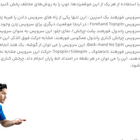
با استفاده از هر یک از این موقعیت‌ها، توپ را به روش‌های مختلف پخش کنید:
سرویس فورهند بک اسپین : این تنها یکی از راه‌ های سرویس دادن یا ضربه ز
سرویس Forehand Topspin : در اینجا موقعیت دیگری برای سرویس زدن وجود دارد.
سرویس پاندول فورهند پشت چرخش/ نمای جلو: این سرویس به عنوان سرویس آ
سرویس چرخش کناری پاندول معکوس فورهند: مشابه حرکت فوق الذکر، این حر
سرویس Back-hand No Spin: این سرویس را می توان از گوشه، بک هند انجام داد، اما شما معمولاً از آن برای سرویس از وسط میز استفاده می کنید.
سرویس فورهند تاماهاوک _ pin/Sidespin
دهند. این را می توان در هر نقطه در امتداد خط پایان انجام داد. چرخش کنا
شود.