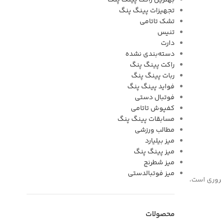
بهترین راکت پینگ پنگ
تجهیزات پینگ پنگ
تشک تاتامی
تنیس
دارت
دسته‌بندی نشده
راکت پینگ پنگ
ربات پینگ پنگ
فواید پینگ پنگ
فوتبال دستی
کفپوش تاتامی
مسابقات پینگ پنگ
مطالب ورزشی
میز بیلیارد
میز پینگ پنگ
میز شطرنج
میز فوتبالدستی
روری است،
محصولات