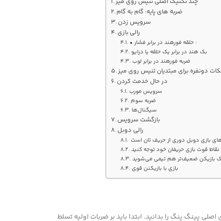
چند تکنیک اصلی تنیس روی میز
ضربه های پایه: گام به گام
سرویس زدن
رالی بازی
• حلقه فورهند در برابر فشار :
بک هند در برابر یک حلقه یا درایو
ضربه فورهند در برابر لوب
کات دونفره برای مبتدیان تنیس روی میز
در حال خدمت کردن
سرویس مورب
ضربه سوم
سیگنال‌ها
بازگشت سرویس
رالی دوبل
های بازی دوبل دوری از حریف تان است
یک بازیکن ضعیف‌تر هم تیمی می‌شوید
بازی با بازیکنن قوی
صلی پینگ پنگ را بدانید. ابتدا باید بر ضربات اولیه تسلط