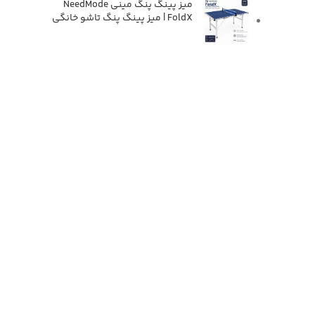
میز پینگ پنگ مینی NeedMode
FoldX | میز پینگ پنگ تاشو خانگی