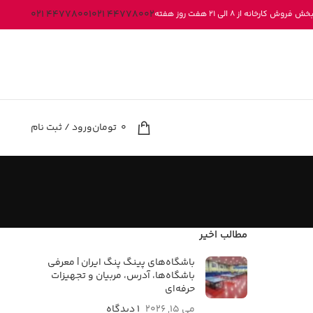
44778001 021
44778002 021
کارخانه از 8 الی 21 هفت روز هفته
0
تومان
ورود / ثبت نام
مطالب اخیر
باشگاه‌های پینگ پنگ ایران | معرفی
باشگاه‌ها، آدرس، مربیان و تجهیزات
حرفه‌ای
می 15, 2026
۱ دیدگاه