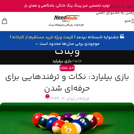
خرید مستقیم میز پینگ پنگ از تولیدی نیدمد
عبور به ناوبری
تولید تخصصی
میز پینگ پنگ خانگی
، باشگاهی و
فضای باز
رفتن به محتوای اصلی
منو
🏭 جشنواره تابستانه نیدمد |
قیمت ویژه خرید مستقیم از کارخانه
|
موجودی برخی مدل‌ها محدود است →
وبلاگ
خانه
/
بازی بیلیارد
بازی بیلیارد
بازی بیلیارد: نکات و ترفندهایی برای
حرفه‌ای شدن
0
فرزانه
در ژوئن 10, 2024