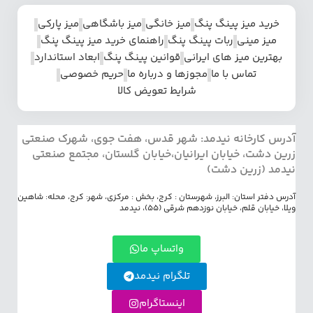
خرید میز پینگ پنگ
میز خانگی
میز باشگاهی
میز پارکی
میز مینی
ربات پینگ پنگ
راهنمای خرید میز پینگ پنگ
بهترین میز های ایرانی
قوانین پینگ پنگ
ابعاد استاندارد
تماس با ما
مجوزها و درباره ما
حریم خصوصی
شرایط تعویض کالا
آدرس کارخانه نیدمد: شهر قدس، هفت جوی، شهرک صنعتی
زرین دشت، خیابان ایرانیان،خیابان گلستان، مجتمع صنعتی
نیدمد (زرین دشت)
آدرس دفتر استان: البرز، شهرستان : کرج، بخش : مرکزی، شهر: کرج، محله: شاهین
ویلا، خیابان قلم، خیابان نوزدهم شرقی (55)، نیدمد
واتساپ ما
تلگرام نیدمد
اینستاگرام