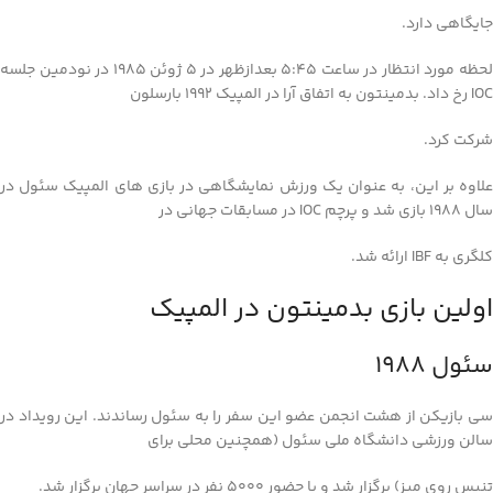
جایگاهی دارد.
لحظه مورد انتظار در ساعت 5:45 بعدازظهر در 5 ژوئن 1985 در نودمین جلسه
IOC رخ داد. بدمینتون به اتفاق آرا در المپیک 1992 بارسلون
شرکت کرد.
علاوه بر این، به عنوان یک ورزش نمایشگاهی در بازی های المپیک سئول در
سال 1988 بازی شد و پرچم IOC در مسابقات جهانی در
کلگری به IBF ارائه شد.
اولین بازی بدمینتون در المپیک
سئول 1988
سی بازیکن از هشت انجمن عضو این سفر را به سئول رساندند. این رویداد در
سالن ورزشی دانشگاه ملی سئول (همچنین محلی برای
تنیس روی میز) برگزار شد و با حضور 5000 نفر در سراسر جهان برگزار شد.