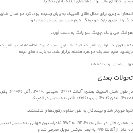
بود و لحظه‌ای عالی برای دهه‌های آینده به آن بخشید.
انتظار اندونزی برای مدال طلای المپیک به پایان رسیده بود. کره دو مدال طلای
دیگر را از طریق پارک جو بونگ ،کیم مون سو (دوبل مردان) و
هوانگ هی یانگ ،چونگ سو یانگ به دست آورد.
بدمینتون در اولین المپیک خود به بلوغ رسیده بود متأسفانه، در المپیک
بارسلونا هیچ مسابقه دونفره مختلط برگزار نشد. به بازنده های نیمه
نهایی مدال برنز داده شد.
تحولات بعدی
در طول شش المپیک بعدی؛ آتلانتا (1996)، سیدنی (2000)، آتن (2004)، پکن
(2008)، لندن (2012) و ریو (2016) تأثیر بدمینتون در المپیک
تنها قوی‌تر شد و بینندگان به طور مداوم رکوردها را شکستند.
در همین حال، در سال 2005، IBF به BWF (فدراسیون جهانی بدمینتون) تغییر
نام داد. از آتلانتا 1996 به بعد، میکس دوبل معرفی شد و