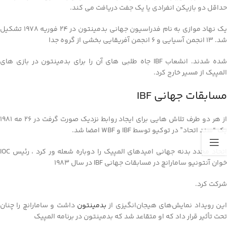
حداقل دو بازیکن انفرادی یا یک جفت دریافت می کند.
یک نهاد موازی به نام فدراسیون جهانی بدمینتون در 24 فوریه 1978 تشکیل
شد. 13 انجمن آسیایی و 6 انجمن آفریقایی بخشی از گروه جدا
شده شدند. انشعاب IBF جاه طلبی های آن را برای بدمینتون در بازی های
المپیک از مسیر خارج کرد.
مسابقات جهانی IBF
از هر دو طرف تلاش هایی برای ایجاد روابط نزدیک صورت گرفت در 26 مه 1981
یک “سند اتحاد” در توکیو توسط IBF و WBF امضا شد.
اتحاد مجدد بدنه جهانی امیدهای المپیک را دوباره شعله ور کرد ، رئیس IOC
خوان آنتونیو سامارانچ در مسابقات جهانی IBF در سال 1983
شرکت کرد.
این رویداد نمایش‌های هیجان‌انگیزی از
بدمینتون
داشت و سامارانچ را چنان
تحت تأثیر قرار داد که او متقاعد شد که بدمینتون در برنامه المپیک