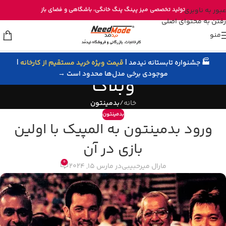
خرید مستقیم میز پینگ پنگ از تولیدی نیدمد
عبور به ناوبری
تولید تخصصی
میز پینگ پنگ خانگی
، باشگاهی و
فضای باز
رفتن به محتوای اصلی
منو
🏭 جشنواره تابستانه نیدمد |
قیمت ویژه خرید مستقیم از کارخانه
|
موجودی برخی مدل‌ها محدود است →
وبلاگ
خانه
/
بدمینتون
بدمینتون
ورود بدمینتون به المپیک با اولین
بازی در آن
0
مارال میرحبیبی
در مارس 15, 2024