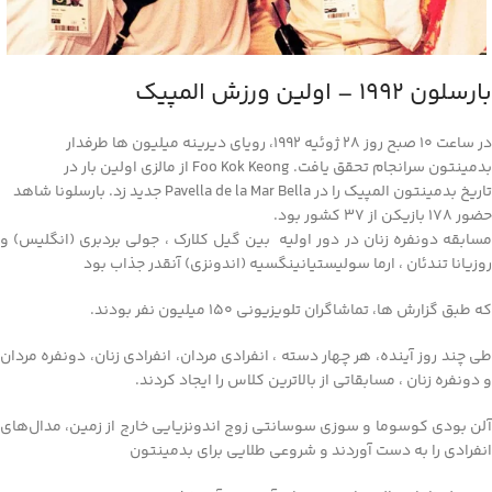
بارسلون 1992 – اولین ورزش المپیک
در ساعت 10 صبح روز 28 ژوئیه 1992، رویای دیرینه میلیون ها طرفدار
بدمینتون سرانجام تحقق یافت. Foo Kok Keong از مالزی اولین بار در
تاریخ بدمینتون المپیک را در Pavella de la Mar Bella جدید زد.
بارسلونا شاهد
حضور 178 بازیکن از 37 کشور بود.
مسابقه دونفره زنان در دور اولیه بین گیل کلارک ، جولی بردبری (انگلیس) و
روزیانا تندئان ، ارما سولیستیانینگسیه (اندونزی) آنقدر جذاب بود
که طبق گزارش ها، تماشاگران تلویزیونی 150 میلیون نفر بودند.
طی چند روز آینده، هر چهار دسته ، انفرادی مردان، انفرادی زنان، دونفره مردان
و دونفره زنان ، مسابقاتی از بالاترین کلاس را ایجاد کردند.
آلن بودی کوسوما و سوزی سوسانتی زوج اندونزیایی خارج از زمین، مدال‌های
انفرادی را به دست آوردند و شروعی طلایی برای بدمینتون