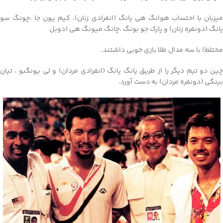
میزبان با احتساب هوانگ هی یانگ (انفرادی زنان)، کیم یون جا ،چونگ سو
یانگ (دونفره زنان) و پارک جو بونگ ،چانگ میونگ هی (دوبل
مختلط) با سه مدال طلا بازی خوبی داشتند.
چین دو تیم دیگر را از طریق یانگ یانگ (انفرادی مردان) و لی یونگبو ، تیان
بینگی (دونفره مردان) به دست آورد.