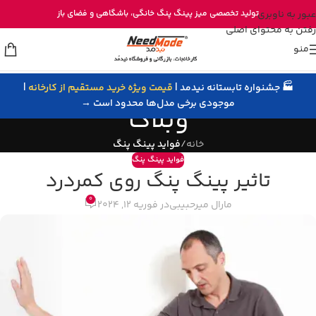
خرید مستقیم میز پینگ پنگ از تولیدی نیدمد
عبور به ناوبری
تولید تخصصی
میز پینگ پنگ خانگی
، باشگاهی و
فضای باز
رفتن به محتوای اصلی
منو
🏭 جشنواره تابستانه نیدمد |
قیمت ویژه خرید مستقیم از کارخانه
|
موجودی برخی مدل‌ها محدود است →
وبلاگ
خانه
/
فواید پینگ پنگ
فواید پینگ پنگ
تاثیر پینگ پنگ روی کمردرد
0
مارال میرحبیبی
در فوریه 12, 2024