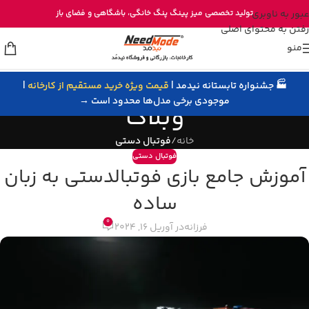
خرید مستقیم میز پینگ پنگ از تولیدی نیدمد
عبور به ناوبری
تولید تخصصی
میز پینگ پنگ خانگی
، باشگاهی و
فضای باز
رفتن به محتوای اصلی
منو
🏭 جشنواره تابستانه نیدمد |
قیمت ویژه خرید مستقیم از کارخانه
|
موجودی برخی مدل‌ها محدود است →
وبلاگ
خانه
/
فوتبال دستی
فوتبال دستی
آموزش جامع بازی فوتبالدستی به زبان
ساده
0
فرزانه
در آوریل 16, 2024