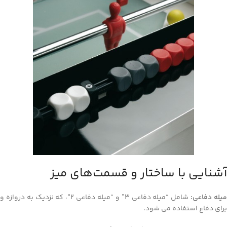
آشنایی با ساختار و قسمت‌های میز
یله‌ دفاعی:
شامل “میله دفاعی 3” و “میله دفاعی 2″، که نزدیک به دروازه و
برای دفاع استفاده می‌ شود.