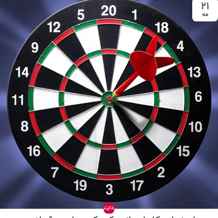
21
مه
دارت