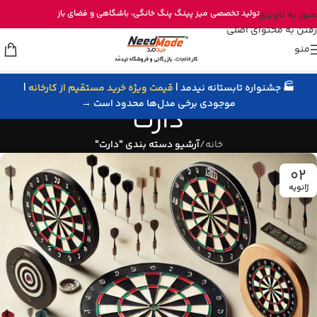
خرید مستقیم میز پینگ پنگ از تولیدی نیدمد
عبور به ناوبری
تولید تخصصی
میز پینگ پنگ خانگی
، باشگاهی و
فضای باز
رفتن به محتوای اصلی
منو
🏭 جشنواره تابستانه نیدمد |
قیمت ویژه خرید مستقیم از کارخانه
|
موجودی برخی مدل‌ها محدود است →
دارت
خانه
/
آرشیو دسته بندی "دارت"
02
ژانویه