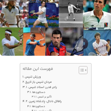
فهرست این مقاله
ورزش تنیس
مردان تنیس باز تاریخ
1. راجر فدرر: استاد تنیس
دستاوردها
تأثیر بر تنیس
2. رافائل نادال: پادشاه زمین
دستاوردها