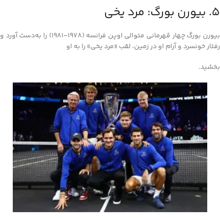
5. بیورن بورگ: مرد یخی
بیورن بورگ چهار قهرمانی متوالی اوپن فرانسه (1978–1981) را به‌دست آورد و
رفتار خونسرد و آرام او در زمین، لقب «مرد یخی» را به او
بخشید.