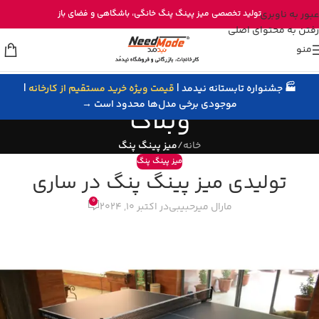
خرید مستقیم میز پینگ پنگ از تولیدی نیدمد
عبور به ناوبری
تولید تخصصی
میز پینگ پنگ خانگی
، باشگاهی و
فضای باز
رفتن به محتوای اصلی
منو
🏭 جشنواره تابستانه نیدمد |
قیمت ویژه خرید مستقیم از کارخانه
|
موجودی برخی مدل‌ها محدود است →
وبلاگ
خانه
/
میز پینگ پنگ
میز پینگ پنگ
تولیدی میز پینگ پنگ در ساری
0
مارال میرحبیبی
در اکتبر 10, 2024