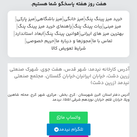
هفت روز هفته پاسخگو شما هستیم.
خرید میز پینگ پنگ
میز خانگی
میز باشگاهی
میز پارکی
میز مینی
ربات پینگ پنگ
راهنمای خرید میز پینگ پنگ
بهترین میز های ایرانی
قوانین پینگ پنگ
ابعاد استاندارد
تماس با ما
مجوزها و درباره ما
حریم خصوصی
شرایط تعویض کالا
آدرس کارخانه نیدمد: شهر قدس، هفت جوی، شهرک صنعتی
زرین دشت، خیابان ایرانیان،خیابان گلستان، مجتمع صنعتی
نیدمد (زرین دشت)
آدرس دفتر استان: البرز، شهرستان : کرج، بخش : مرکزی، شهر: کرج، محله: شاهین
ویلا، خیابان قلم، خیابان نوزدهم شرقی (55)، نیدمد
واتساپ ما
تلگرام نیدمد