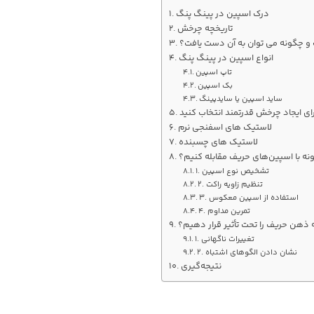
درک اسپین در پینگ پنگ
تاریخچه چرخش
 چگونه می توان به آن دست یافت؟
انواع اسپین در پینگ پنگ
تاپ اسپین
بک اسپین
ساید اسپین یا سایدپینگ
ای ایجاد چرخش قدرتمند انتخاب کنید
لاستیک های اسفنجی نرم
لاستیک های چسبنده
ونه با اسپین‌های حریف مقابله کنیم؟
1. تشخیص نوع اسپین
2. تنظیم زاویه راکت
3. استفاده از اسپین معکوس
4. تمرین مداوم
ذهن حریف را تحت تأثیر قرار دهیم؟
1. تغییرات ناگهانی
2. نشان دادن الگوهای اشتباه
نتیجه‌گیری