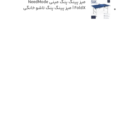
میز پینگ پنگ مینی NeedMode
FoldX | میز پینگ پنگ تاشو خانگی