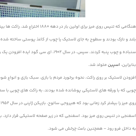
هنگامی که تنیس روی میز برای اولین بار در دهه 1880 اختراع شد، راکت ها بیشتر شبیه راکت های بدمینتون به نظر می رسید – دسته ها
بلند و نازک بودند و سطوح به جای لاستیک یا چوب از کاغذ پوستی ساخته شده
سنباده و چوب پنبه کردند. سپس، در سال 1902، ای سی گود ایده افزودن یک ورق لاستیکی به پارو های پینگ پنگ را داشت – و
بنابراین،
اسپین
متولد شد.
افزودن لاستیک بر روی راکت، نحوه برخورد مردم با بازی، سبک بازی و انواع شو
چوبی که با ورقه های لاستیکی پوشانده شده بودند، به راکت های چوبی با سط
روی میز را بیشتر کرد زمانی بود که هیروجی ساتوح، بازیکن ژاپنی در سال 1952 با چوب اسفنجی قهرمان مسابقات تک نفره شد. آغاز دوران
اسفنجی در تنیس روی میز بود. اسفنجی که در زیر صفحه لاستیکی قرار دارد، به
به داخل فرو رود – همچنین باعث چرخش می شود.