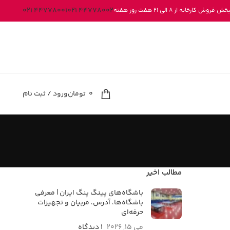
44778001 021
44778002 021
کارخانه از 8 الی 21 هفت روز هفته
0
تومان
ورود / ثبت نام
مطالب اخیر
باشگاه‌های پینگ پنگ ایران | معرفی
باشگاه‌ها، آدرس، مربیان و تجهیزات
حرفه‌ای
می 15, 2026
۱ دیدگاه