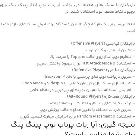
بازیکنان با سبک‌ های مختلف می‌ توانند از ربات توپ‌ انداز پینگ پنگ برای
بهبود نقاط ضعف خود استفاده کنند. در
اینجا بررسی می‌ کنیم که چگونه این دستگاه برای انواع سبک‌های بازی مفید
است:
بازیکنان تهاجمی (Offensive Players)
–
تمرین اسمش و کانتر لوپ
–
تنظیم توپ‌انداز روی حالت Topspin با سرعت بالا
–
استفاده از Fast Attack Mode برای بهبود واکنش سریع
بازیکنان دفاعی (Defensive Players)
–
تمرین دریافت توپ‌های چرخشی با Backspin Mode
–
شبیه‌سازی سبک بازی حریفان دفاعی با Sidespin و Chop Mode
–
افزایش استقامت با تمرین توپ‌های پی‌درپی در نقطه خاص
بازیکنان همه‌کاره (All-Round Players)
–
ترکیب حالت‌های رندوم و تنظیم سرعت‌های متغیر
–
تمرین ضربات مختلف با تغییر مداوم حالت چرخش توپ
–
استفاده از Random Placement برای افزایش مهارت تصمیم‌گیری
نتیجه‌ گیری: آیا ربات پرتاب توپ پینگ پنگ
برای شما مناسب است؟