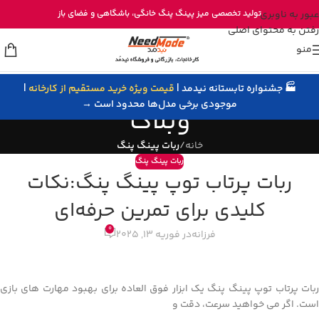
خرید مستقیم میز پینگ پنگ از تولیدی نیدمد
عبور به ناوبری
تولید تخصصی
میز پینگ پنگ خانگی
، باشگاهی و
فضای باز
رفتن به محتوای اصلی
منو
🏭 جشنواره تابستانه نیدمد |
قیمت ویژه خرید مستقیم از کارخانه
|
موجودی برخی مدل‌ها محدود است →
وبلاگ
خانه
/
ربات پینگ پنگ
ربات پینگ پنگ
ربات پرتاب توپ پینگ پنگ:نکات
کلیدی برای تمرین حرفه‌ای
0
فرزانه
در فوریه 13, 2025
ربات پرتاب توپ پینگ پنگ یک ابزار فوق‌ العاده برای بهبود مهارت‌ های بازی
است. اگر می‌ خواهید سرعت، دقت و