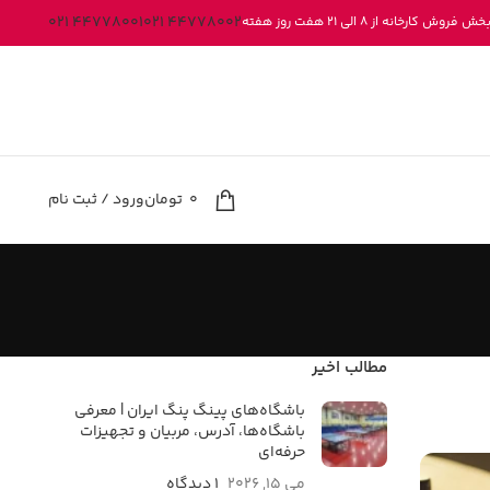
44778001 021
44778002 021
کارخانه از 8 الی 21 هفت روز هفته
0
تومان
ورود / ثبت نام
مطالب اخیر
باشگاه‌های پینگ پنگ ایران | معرفی
باشگاه‌ها، آدرس، مربیان و تجهیزات
حرفه‌ای
می 15, 2026
۱ دیدگاه