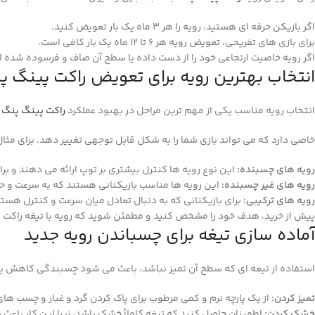
اگر بازیکن حرفه‌ ای هستید، رویه را هر 3 ماه یک‌ بار تعویض کنید.
برای بازی‌ های تفریحی، تعویض رویه هر 6 تا 12 ماه یک‌ بار کافی است.
اگر رویه خاصیت ارتجاعی خود را از دست داده یا سطح آن صاف و فرسوده شده 
انتخاب بهترین رویه برای تعویض راکت پینگ‌ پ
انتخاب رویه مناسب یکی از مهم‌ ترین مراحل در بهبود عملکرد
راکت پینگ‌ پنگ
ا
خاصی دارد که می‌ تواند بازی شما را به شکل قابل‌ توجهی تغییر دهد. برای مثال
رویه‌ های چسبنده:
این نوع رویه‌ ها کنترل بیشتری بر توپ ارائه می‌ دهند و بر
رویه‌ های غیر چسبنده:
این رویه‌ ها مناسب بازیکنانی هستند که به سرعت و حم
رویه‌ های ترکیبی:
برای بازیکنانی که به دنبال تعادل میان سرعت و کنترل هستن
پیش از خرید، هدف خود را مشخص کنید و مطمئن شوید که رویه با تیغه راکت ش
آماده‌ سازی تیغه برای چسباندن رویه جدید
استفاده از تیغه‌ ای که سطح آن تمیز نباشد، باعث می‌ شود چسبندگی کاهش یاب
تمیز کردن:
از یک پارچه نرم و کمی مرطوب برای پاک‌ کردن گرد و غبار و چسب‌ ه
خشک کردن:
اطمینان حاصل کنید که تیغه کاملاً خشک باشد، زیرا این کار باعث