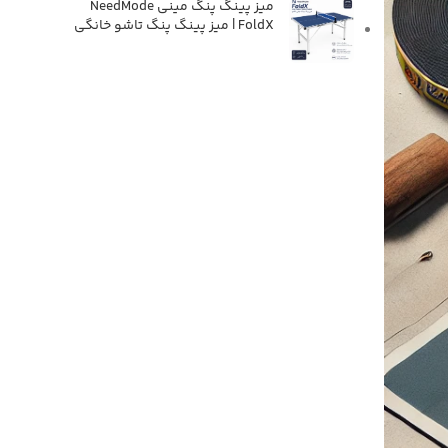
میز پینگ پنگ مینی NeedMode
FoldX | میز پینگ پنگ تاشو خانگی