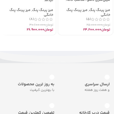
میلی‌متری تاشو | مناسب خانه،
نیدمد
مدرسه و ویلا
میز پینگ پنگ
,
میز پینگ پنگ
میز پینگ پنگ
,
میز پینگ پنگ
خانگی
خانگی
(8)
(5)
تومان
30.600.000
تومان
25.000.000
تومان
26.900.000
تومان
24.200.000
ارسال سراسری
به روز ترین محصولات
و هفت روز هفته
با بهترین کیفیت
قیمت درب کارخانه
تضمین کمترین قیمت