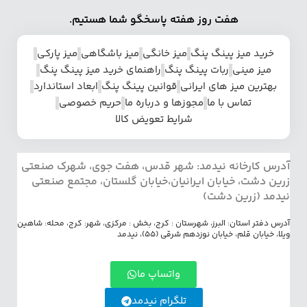
هفت روز هفته پاسخگو شما هستیم.
خرید میز پینگ پنگ
میز خانگی
میز باشگاهی
میز پارکی
میز مینی
ربات پینگ پنگ
راهنمای خرید میز پینگ پنگ
بهترین میز های ایرانی
قوانین پینگ پنگ
ابعاد استاندارد
تماس با ما
مجوزها و درباره ما
حریم خصوصی
شرایط تعویض کالا
آدرس کارخانه نیدمد: شهر قدس، هفت جوی، شهرک صنعتی
زرین دشت، خیابان ایرانیان،خیابان گلستان، مجتمع صنعتی
نیدمد (زرین دشت)
آدرس دفتر استان: البرز، شهرستان : کرج، بخش : مرکزی، شهر: کرج، محله: شاهین
ویلا، خیابان قلم، خیابان نوزدهم شرقی (55)، نیدمد
واتساپ ما
تلگرام نیدمد