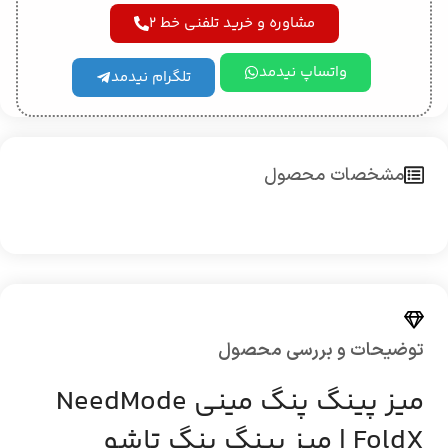
مشاوره و خرید تلفنی خط 2
واتساپ نیدمد
تلگرام نیدمد
مشخصات محصول
توضیحات و بررسی محصول
میز پینگ پنگ مینی NeedMode
FoldX | میز پینگ پنگ تاشو