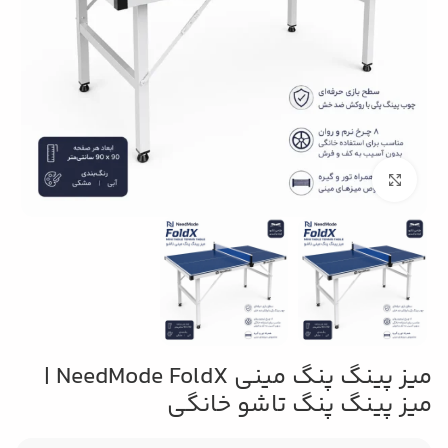
بزرگنمایی تصویر
میز پینگ پنگ مینی NeedMode FoldX |
میز پینگ پنگ تاشو خانگی