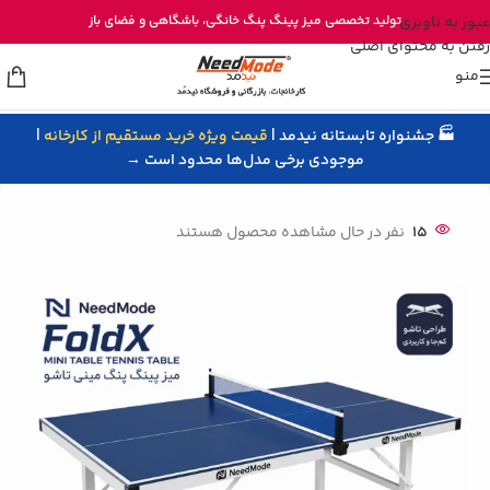
خرید مستقیم میز پینگ پنگ از تولیدی نیدمد
عبور به ناوبری
تولید تخصصی
میز پینگ پنگ خانگی
، باشگاهی و
فضای باز
رفتن به محتوای اصلی
منو
🏭 جشنواره تابستانه نیدمد |
قیمت ویژه خرید مستقیم از کارخانه
|
خانه
/
میز پینگ پنگ
/
میز پینگ پنگ مینی
موجودی برخی مدل‌ها محدود است →
15
نفر در حال مشاهده محصول هستند