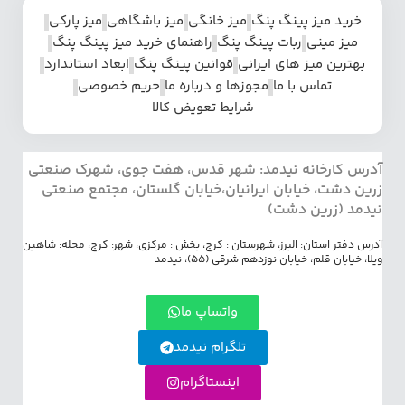
خرید میز پینگ پنگ
میز خانگی
میز باشگاهی
میز پارکی
میز مینی
ربات پینگ پنگ
راهنمای خرید میز پینگ پنگ
بهترین میز های ایرانی
قوانین پینگ پنگ
ابعاد استاندارد
تماس با ما
مجوزها و درباره ما
حریم خصوصی
شرایط تعویض کالا
آدرس کارخانه نیدمد: شهر قدس، هفت جوی، شهرک صنعتی
زرین دشت، خیابان ایرانیان،خیابان گلستان، مجتمع صنعتی
نیدمد (زرین دشت)
آدرس دفتر استان: البرز، شهرستان : کرج، بخش : مرکزی، شهر: کرج، محله: شاهین
ویلا، خیابان قلم، خیابان نوزدهم شرقی (55)، نیدمد
واتساپ ما
تلگرام نیدمد
اینستاگرام