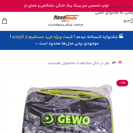
خرید مستقیم میز پینگ پنگ از تولیدی نیدمد
عبور به ناوبری
تولید تخصصی
میز پینگ پنگ خانگی
، باشگاهی و
فضای باز
رفتن به محتوای اصلی
منو
🏭 جشنواره تابستانه نیدمد |
قیمت ویژه خرید مستقیم از کارخانه
|
خانه
/
لوازم پینگ پنگ
/
کیف راکت پینگ پنگ
موجودی برخی مدل‌ها محدود است →
13
نفر در حال مشاهده محصول هستند
-7%