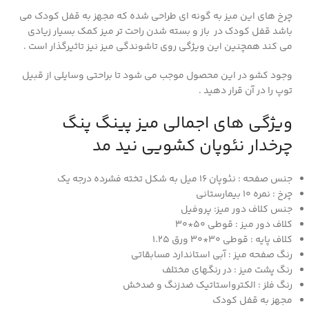
چرخ های این میز به گونه ای طراحی شده که مجهز به قفل کودک می
باشد قفل کودک در باز و بسته شدن راحت تر میز کمک بسیار زیادی
می کند همچنین این ویژگی روی تاشوندگی میز نیز تاثیرگذار است .
وجود کشو در این محصول موجب می شود تا براحتی وسایلی از قبیل
توپ را در آن قرار دهید .
ویژگی های اجمالی میز پینگ پنگ
چرخدار نئوپان کشویی نید مد
جنس صفحه : نئوپان 16 میل به شکل تخته فشرده درجه یک
چرخ : نمره 10 بیمارستانی
جنس کلاف دور میز: پروفیل
کلاف دور میز : قوطی 50*30
کلاف پایه : قوطی 30*30 ورق 1.25
رنگ صفحه میز : آبی استاندارد مسابقاتی
رنگ پشت میز : در رنگهای مختلف
رنگ فلز : الکترواستاتیک ضدزنگ و ضدخش
مجهز به قفل کودک