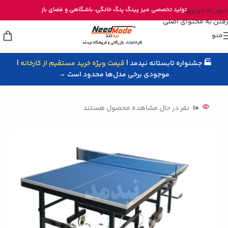
خرید مستقیم میز پینگ پنگ از تولیدی نیدمد
عبور به ناوبری
تولید تخصصی
میز پینگ پنگ خانگی
، باشگاهی و
فضای باز
رفتن به محتوای اصلی
منو
🏭 جشنواره تابستانه نیدمد |
قیمت ویژه خرید مستقیم از کارخانه
|
خانه
/
میز پینگ پنگ
/
میز پینگ پنگ خانگی
موجودی برخی مدل‌ها محدود است →
10
نفر در حال مشاهده محصول هستند