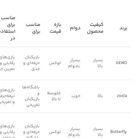
مناسب
کیفیت
بازه
مناسب
برای
برند
دوام
محصول
قیمت
برای
استفاده
در
بازیکنان
بازی‌های
بسیار
بسیار
GEWO
لوکس
حرفه‌ای و
رقابتی و
بالا
بادوام
جدی
تمرین ج
باشگاه‌ها
بازی‌های
متوسط
و
Joola
بالا
خوب
نیمه‌حرفه
تا بالا
بازیکنان
و تفریح
تفریحی
بازیکنان
بازی‌های
بسیار
بسیار
Butterfly
لوکس
حرفه‌ای و
رقابتی و
بالا
بادوام