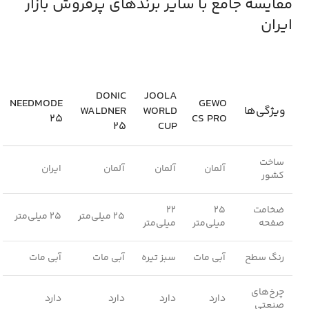
مقایسه جامع با سایر برندهای پرفروش بازار
ایران
DONIC
JOOLA
NEEDMODE
GEWO
ویژگی‌ها
WORLD
WALDNER
25
CS PRO
25
CUP
ساخت
آلمان
آلمان
آلمان
ایران
کشور
ضخامت
25
22
25 میلی‌متر
25 میلی‌متر
صفحه
میلی‌متر
میلی‌متر
رنگ سطح
آبی مات
سبز تیره
آبی مات
آبی مات
چرخ‌های
دارد
دارد
دارد
دارد
صنعتی