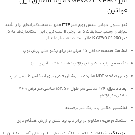
میز GEWO CS PRO دقیقاً مطابق این
قوانین
فدراسیون جهانی تنیس روی میز
ITTF
مقررات سخت‌گیرانه‌ای برای تأیید
میزهای رسمی مسابقات دارد. برخی از مهم‌ترین این استانداردها که در
میز
GEWO CS PRO
کاملاً رعایت شده، عبارت‌اند از:
ضخامت صفحه:
حداقل ۲۵ میلی‌متر برای یکنواختی پرش توپ
رنگ سطح:
باید مات و غیر بازتاب‌دهنده باشد (آبی یا سبز)
جنس صفحه:
MDF فشرده با پوشش خاص برای انعکاس طبیعی توپ
ابعاد دقیق:
۲۷۴ سانتی‌متر طول × ۱۵۲.۵ سانتی‌متر عرض × ۷۶
سانتی‌متر ارتفاع
خط‌کشی:
دقیق و با رنگ غیر برجسته
استحکام فریم:
مقاوم در برابر تاب برداشتن یا لرزش هنگام بازی
میز پینگ پنگ
GEWO CS PRO با تأییدیه‌های فنی داخلی آلمان و تطابق با