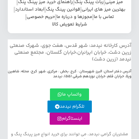
میز مینی
ربات پینگ پنگ
راهنمای خرید میز پینگ پنگ
بهترین میز های ایرانی
قوانین پینگ پنگ
ابعاد استاندارد
تماس با ما
مجوزها و درباره ما
حریم خصوصی
شرایط تعویض کالا
آدرس کارخانه نیدمد: شهر قدس، هفت جوی، شهرک صنعتی
زرین دشت، خیابان ایرانیان،خیابان گلستان، مجتمع صنعتی
نیدمد (زرین دشت)
آدرس دفتر استان: البرز، شهرستان : کرج، بخش : مرکزی، شهر: کرج، محله: شاهین
ویلا، خیابان قلم، خیابان نوزدهم شرقی (55)، نیدمد
واتساپ ما
تلگرام نیدمد
اینستاگرام
مشتریان گرامی نیدمد، می توانند برای خرید انواع میز پینگ پنگ و