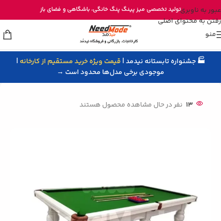
خرید مستقیم میز پینگ پنگ از تولیدی نیدمد
عبور به ناوبری
تولید تخصصی
میز پینگ پنگ خانگی
، باشگاهی و
فضای باز
رفتن به محتوای اصلی
منو
🏭 جشنواره تابستانه نیدمد |
قیمت ویژه خرید مستقیم از کارخانه
|
خانه
/
میز بیلیارد
موجودی برخی مدل‌ها محدود است →
13
نفر در حال مشاهده محصول هستند