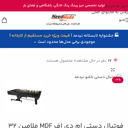
خرید مستقیم میز پینگ پنگ از تولیدی نیدمد
عبور به ناوبری
تولید تخصصی
میز پینگ پنگ خانگی
، باشگاهی و
فضای باز
رفتن به محتوای اصلی
منو
🏭 جشنواره تابستانه نیدمد |
قیمت ویژه خرید مستقیم از کارخانه
|
خانه
/
فوتبال دستی
/
میز فوتبال دستی
موجودی برخی مدل‌ها محدود است →
17
نفر در حال مشاهده محصول هستند
بزرگنمایی تصویر
-4%
فوتبال دستی ام دی اف MDF ملامین 32