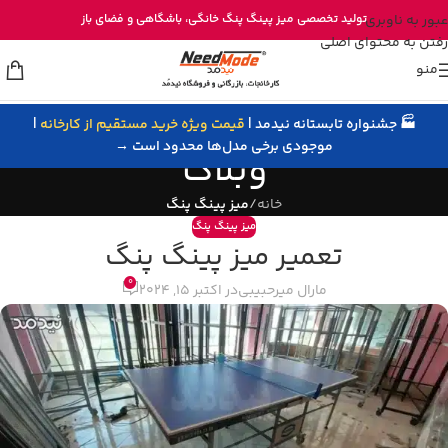
خرید مستقیم میز پینگ پنگ از تولیدی نیدمد
عبور به ناوبری
تولید تخصصی
میز پینگ پنگ خانگی
، باشگاهی و
فضای باز
رفتن به محتوای اصلی
منو
🏭 جشنواره تابستانه نیدمد |
قیمت ویژه خرید مستقیم از کارخانه
|
موجودی برخی مدل‌ها محدود است →
وبلاگ
خانه
/
میز پینگ پنگ
میز پینگ پنگ
تعمیر میز پینگ پنگ
0
مارال میرحبیبی
در اکتبر 15, 2024