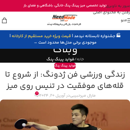
خرید مستقیم میز پینگ پنگ از تولیدی نیدمد
عبور به ناوبری
تولید تخصصی
میز پینگ پنگ خانگی
، باشگاهی و
فضای باز
رفتن به محتوای اصلی
منو
🏭 جشنواره تابستانه نیدمد |
قیمت ویژه خرید مستقیم از کارخانه
|
موجودی برخی مدل‌ها محدود است →
وبلاگ
خانه
/
فواید پینگ پنگ
فواید پینگ پنگ
زندگی ورزشی فن ژدونگ: از شروع تا
قله‌های موفقیت در تنیس روی میز
0
مارال میرحبیبی
در آوریل 20, 2024