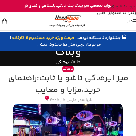
خرید مستقیم میز پینگ پنگ از تولیدی نیدمد
عبور به ناوبری
تولید تخصصی
میز پینگ پنگ خانگی
، باشگاهی و
فضای باز
رفتن به محتوای اصلی
منو
🏭 جشنواره تابستانه نیدمد |
قیمت ویژه خرید مستقیم از کارخانه
|
موجودی برخی مدل‌ها محدود است →
وبلاگ
خانه
/
ایرهاکی
ایرهاکی
میز ایرهاکی تاشو یا ثابت:راهنمای
خرید،مزایا و معایب
0
فرزانه
در مارس 15, 2025