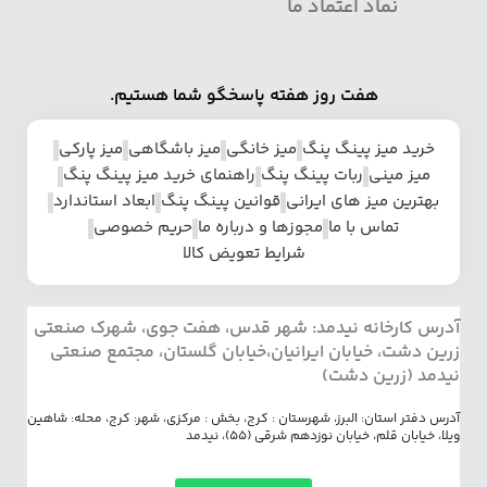
نماد اعتماد ما
هفت روز هفته پاسخگو شما هستیم.
خرید میز پینگ پنگ
میز خانگی
میز باشگاهی
میز پارکی
میز مینی
ربات پینگ پنگ
راهنمای خرید میز پینگ پنگ
بهترین میز های ایرانی
قوانین پینگ پنگ
ابعاد استاندارد
تماس با ما
مجوزها و درباره ما
حریم خصوصی
شرایط تعویض کالا
آدرس کارخانه نیدمد: شهر قدس، هفت جوی، شهرک صنعتی
زرین دشت، خیابان ایرانیان،خیابان گلستان، مجتمع صنعتی
نیدمد (زرین دشت)
آدرس دفتر استان: البرز، شهرستان : کرج، بخش : مرکزی، شهر: کرج، محله: شاهین
ویلا، خیابان قلم، خیابان نوزدهم شرقی (55)، نیدمد