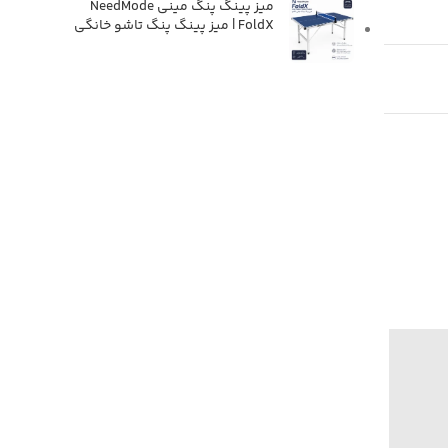
میز پینگ پنگ مینی NeedMode
FoldX | میز پینگ پنگ تاشو خانگی