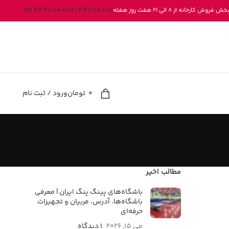
44778001 021
44778002 021
کارخانه از 8 الی 21 هفت روز هفته
0
تومان
ورود / ثبت نام
مطالب اخیر
باشگاه‌های پینگ پنگ ایران | معرفی
باشگاه‌ها، آدرس، مربیان و تجهیزات
حرفه‌ای
می 15, 2026
۱ دیدگاه