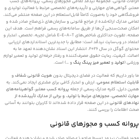
الزامات قانونی، مجموعه نیدمُد تمامی مجوزهای رسمی، پروانه‌های کسب
معتبر، گواهی‌های مهارتی و تأییدیه‌های تخصصی مرتبط با فعالیت تولیدی و
فروشگاهی خود را به‌صورت کاملاً قابل‌استعلام در این صفحه منتشر می‌کند.
تمامی مدارک ارائه‌شده از مراجع قانونی و سازمان‌های ذی‌صلاح صادر شده و
امکان صحت‌سنجی آن‌ها از طریق سامانه‌های رسمی فراهم است. هدف این
صفحه، تقویت حداکثری شاخص‌های E-E-A-T شامل تجربه، تخصص، اعتبار و
اعتماد در وب‌سایت نیدمُد است؛ مطابق با جدیدترین استانداردهای ارزیابی
محتوای گوگل در سال 2026. انتشار این اسناد نشان‌دهنده تعهد ما به
اصالت، کیفیت، رعایت حقوق مصرف‌کننده و رفتار حرفه‌ای تولید و تعمیر لوازم
ورزشی (
تولید
و
تعمیر میز پینگ پنگ
و …) است.
ما باور داریم که فعالیت در فضای دیجیتال بدون
هویت قانونی شفاف
و
قابلیت استعلام عمومی
، ارزش و اعتبار کافی برای مشتری ایجاد نمی‌کند. به
همین دلیل، کلیه مدارک رسمی از جمله
پروانه کسب معتبر، گواهینامه‌های
مهارت تخصصی، مجوزهای مرتبط با تولید، و برخی از مدارک تأییدشده از
نهادهای قانونی
در این صفحه قرار داده شده‌اند تا کاربران بتوانند به آسانی
صحت اطلاعات را بررسی کنند.
پروانه کسب و مجوزهای قانونی
مجوز فعالیت نیدمد توسط مراجع ذی‌صلاح صادر شده و نشان‌دهنده فعالیت