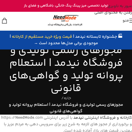
خرید مستقیم میز پینگ پنگ از تولیدی نیدمد
عبور به ناوبری
تولید تخصصی
میز پینگ پنگ خانگی
، باشگاهی و
فضای باز
رفتن به محتوای اصلی
منو
🏭 جشنواره تابستانه نیدمد |
قیمت ویژه خرید مستقیم از کارخانه
|
موجودی برخی مدل‌ها محدود است →
مجوزهای رسمی تولیدی و
فروشگاه نیدمد | استعلام
پروانه تولید و گواهی‌های
قانونی
خانه
/
مجوزهای رسمی تولیدی و فروشگاه نیدمد | استعلام پروانه تولید و
گواهی‌های قانونی
کارخانه و فروشگاه اینترنتی
نیدمد
با آدرس اینترنتی https://
.com
NeedMode
و برخورداری از مجوز های لازمه به شرح زیر برای سرویس دهی به مردم عزیز با
بهترین قیمت های بازار آماده شده است.