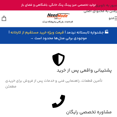
خرید مستقیم میز پینگ پنگ از تولیدی نیدمد
عبور به ناوبری
تولید تخصصی
میز پینگ پنگ خانگی
، باشگاهی و
فضای باز
رفتن به محتوای اصلی
منو
🏭 جشنواره تابستانه نیدمد |
قیمت ویژه خرید مستقیم از کارخانه
|
خانه
/
محصولات برچسب خورده “رویه dignics 09c”
موجودی برخی مدل‌ها محدود است →
پشتیبانی واقعی پس از خرید
تأمین قطعات، راهنمایی فنی و خدمات پس از فروش برای خریدی
مطمئن
مشاوره تخصصی رایگان