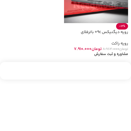
-12%
رویه دیگنیکس 09c باترفلای
رویه راکت
تومان
7.910.000
تومان
8.964.000
مشاوره و ثبت سفارش