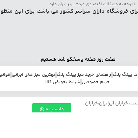
ا توجه به مشکلات اقتصادی مردم عزیز ایران دارد.
رای فروشگاه داران سراسر کشور می باشد، برای این منظو
هفت روز هفته پاسخگو شما هستیم.
ات پینگ پنگ
راهنمای خرید میز پینگ پنگ
بهترین میز های ایرانی
قوانی
حریم خصوصی
شرایط تعویض کالا
خیابان ایرانیان،خیابان
واتساپ ما
آدرس دفتر استان: البرز، شهرستان : کرج، بخش : مرکزی، شهر: کرج، محله: شاهین ویلا، خیابان قلم، خیابان نوزدهم شرقی (55)،
مشتریان گرامی نیدمد، می توانند برای خری
درخواست خرید یا استعلام قیمت و مشاوره 