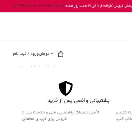
44778001 021
44778002 021
کارخانه از 8 الی 21 هفت روز هفته
0
تومان
ورود / ثبت نام
در حال نمایش یک نتیجه
پشتیبانی واقعی پس از خرید
ت کنید و
تأمین قطعات، راهنمایی فنی و خدمات پس از
خاب کنید
فروش برای خریدی مطمئن