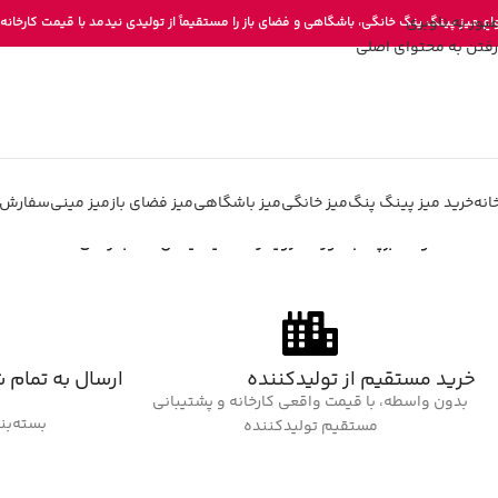
عبور به ناوبری
واع میز پینگ پنگ خانگی، باشگاهی و فضای باز را مستقیماً از تولیدی نیدمد با قیمت کارخانه 
رفتن به محتوای اصلی
انه
خرید میز پینگ پنگ
میز خانگی
میز باشگاهی
میز فضای باز
میز مینی
سفارش 
خانه
/
محصولات برچسب خورده “رویه راکت دیگنیکس 09c باترفلای”
خرید مستقیم از تولیدکننده
ارسال به تمام 
بدون واسطه، با قیمت واقعی کارخانه و پشتیبانی
بسته‌بن
مستقیم تولیدکننده