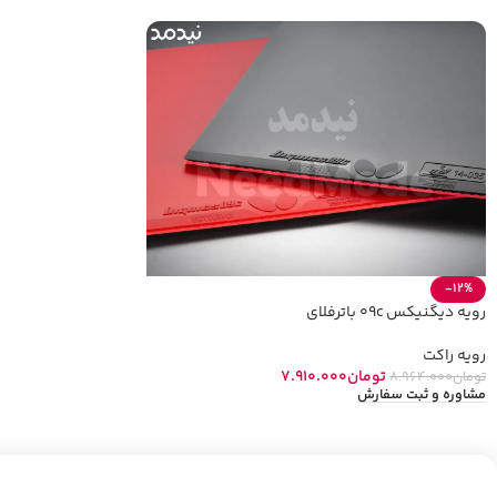
-12%
رویه دیگنیکس 09c باترفلای
رویه راکت
تومان
7.910.000
تومان
8.964.000
مشاوره و ثبت سفارش