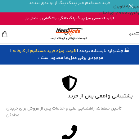
خرید مستقیم میز پینگ پنگ از تولیدی نیدمد
عبور به ناوبری
رفتن به محتوای اصلی
تولید تخصصی
میز پینگ پنگ خانگی
، باشگاهی و
فضای باز
منو
🏭 جشنواره تابستانه نیدمد |
قیمت ویژه خرید مستقیم از کارخانه
|
خانه
/
فضای باز و تفریحی
/
بازی و سرگرمی
/
آموزش ورزش
موجودی برخی مدل‌ها محدود است →
پشتیبانی واقعی پس از خرید
تأمین قطعات، راهنمایی فنی و خدمات پس از فروش برای خریدی
مطمئن