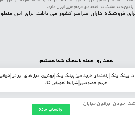
اشد و علاوه بر پخش این محصول با قیمت درب کارخانه اقدام به فروش لوازم
ا توجه به مشکلات اقتصادی مردم عزیز ایران دارد.
رای فروشگاه داران سراسر کشور می باشد، برای این منظو
هفت روز هفته پاسخگو شما هستیم.
ات پینگ پنگ
راهنمای خرید میز پینگ پنگ
بهترین میز های ایرانی
قوانی
حریم خصوصی
شرایط تعویض کالا
خیابان ایرانیان،خیابان
واتساپ ما
آدرس دفتر استان: البرز، شهرستان : کرج، بخش : مرکزی، شهر: کرج، محله: شاهین ویلا، خیابان قلم، خیابان نوزدهم شرقی (55)،
مشتریان گرامی نیدمد، می توانند برای خری
درخواست خرید یا استعلام قیمت و مشاوره 