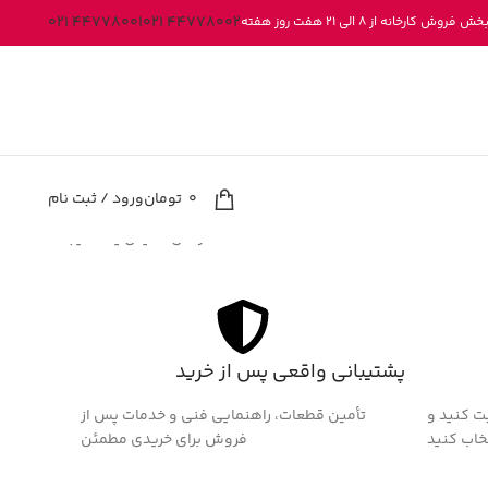
44778001 021
44778002 021
کارخانه از 8 الی 21 هفت روز هفته
0
تومان
ورود / ثبت نام
در حال نمایش یک نتیجه
پشتیبانی واقعی پس از خرید
ت کنید و
تأمین قطعات، راهنمایی فنی و خدمات پس از
خاب کنید
فروش برای خریدی مطمئن